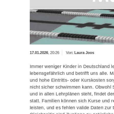
Kanujugend Deutscher Kanu-Verban
e.V.
Bertaallee 8
47055 Duisburg
0203997590
jugend@kanu.de
17.01.2026
, 20:26
Von:
Laura Joos
Immer weniger Kinder in Deutschland l
lebensgefährlich und betrifft uns alle
und hohe Eintritts- oder Kurskosten so
nicht sicher schwimmen kann. Obwohl S
und in allen Lehrplänen steht, findet d
statt. Familien können sich Kurse und
leisten, und es fehlen valide Daten zur