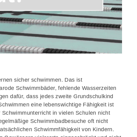
d
Aktuelles
Di
Über uns
Me
Veranstaltungen
Ge
Unsere Themen
d
Kontakt
pe
z
un
be
ernen sicher schwimmen. Das ist
. Marode Schwimmbäder, fehlende Wasserzeiten
rgen dafür, dass jedes zweite Grundschulkind
chwimmen eine lebenswichtige Fähigkeit ist
er Schwimmunterricht in vielen Schulen nicht
 regelmäßige Schwimmbadbesuche oft nicht
 tatsächlichen Schwimmfähigkeit von Kindern.